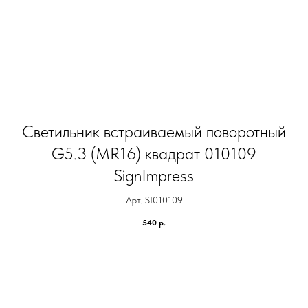
Светильник встраиваемый поворотный
G5.3 (MR16) квадрат 010109
SignImpress
Арт. SI010109
540
р.