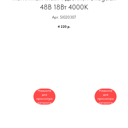
48В 18Вт 4000К
Арт. SI020307
4 220
р.
Нажмите
Нажмите
для
для
просмотра
просмотра
каталога
каталога