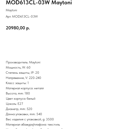
MOD613CL-03W Maytoni
Maytoni
Арт. MOD613CL-03W
20980,00
р.
Добавить в корзину
Производитель: Maytoni
Мощность, W: 60
Степень защиты, IP: 20
Напряжение, V: 220-240
Класс защиты: 1
Материал корпуса: металл
Высота, mm: 180
Цвет корпуса: белый
Цоколь: E27
Диаметр, mm: 520
Длина упаковки, mm: 540
Вес изделия с упаковкой, g: 3500
Материал абажура/плафона: текстиль