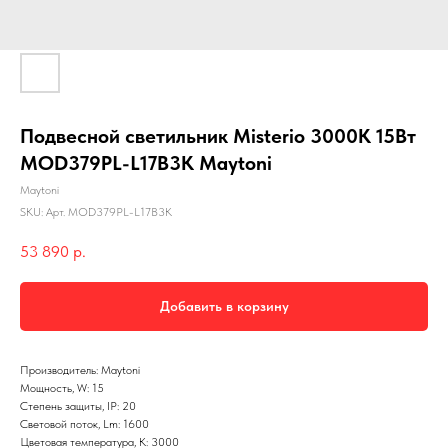
Подвесной светильник Misterio 3000К 15Вт
MOD379PL-L17B3K Maytoni
Maytoni
SKU:
Арт. MOD379PL-L17B3K
53 890
р.
Добавить в корзину
Производитель: Maytoni
Мощность, W: 15
Степень защиты, IP: 20
Световой поток, Lm: 1600
Цветовая температура, K: 3000