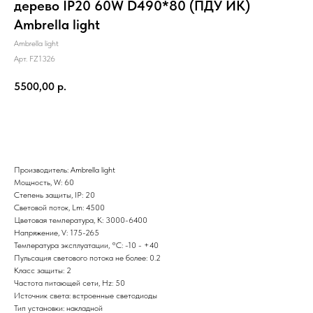
дерево IP20 60W D490*80 (ПДУ ИК)
Ambrella light
Ambrella light
Арт. FZ1326
5500,00
р.
Добавить в корзину
Производитель: Ambrella light
Мощность, W: 60
Степень защиты, IP: 20
Световой поток, Lm: 4500
Цветовая температура, K: 3000-6400
Напряжение, V: 175-265
Температура эксплуатации, °С: -10 - +40
Пульсация светового потока не более: 0.2
Класс защиты: 2
Частота питающей сети, Hz: 50
Источник света: встроенные светодиоды
Тип установки: накладной