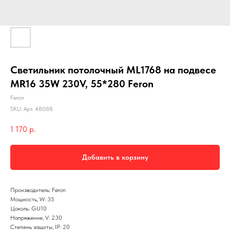
Светильник потолочный ML1768 на подвесе
MR16 35W 230V, 55*280 Feron
Feron
SKU:
Арт. 48088
1 170
р.
Добавить в корзину
Производитель: Feron
Мощность, W: 35
Цоколь: GU10
Напряжение, V: 230
Степень защиты, IP: 20