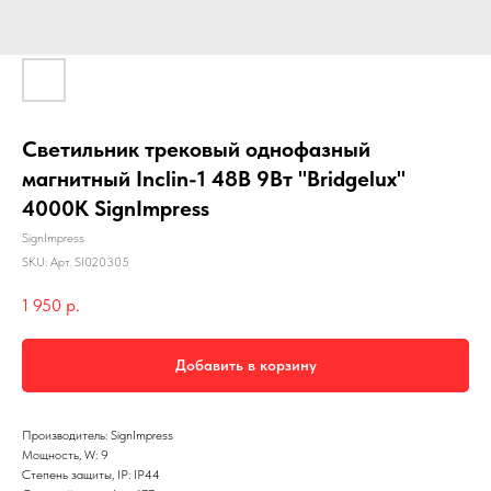
Светильник трековый однофазный
магнитный Inclin-1 48В 9Вт "Bridgelux"
4000К SignImpress
SignImpress
SKU:
Арт. SI020305
1 950
р.
Добавить в корзину
Производитель: SignImpress
Мощность, W: 9
Степень защиты, IP: IP44