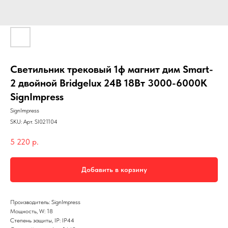
Светильник трековый 1ф магнит дим Smart-
2 двойной Bridgelux 24В 18Вт 3000-6000К
SignImpress
SignImpress
SKU:
Арт. SI021104
5 220
р.
Добавить в корзину
Производитель: SignImpress
Мощность, W: 18
Степень защиты, IP: IP44