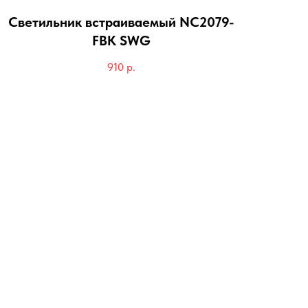
Светильник встраиваемый NC2079-
FBK SWG
910
р.